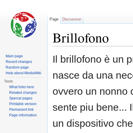
Page
Discussion
Brillofono
Jump to:
navigation
,
search
Il brillofono è un 
Main page
Recent changes
Random page
nasce da una nece
Help about MediaWiki
Tools
What links here
ovvero un nonno 
Related changes
Special pages
sente piu bene... I
Printable version
Permanent link
Page information
un dispositivo che